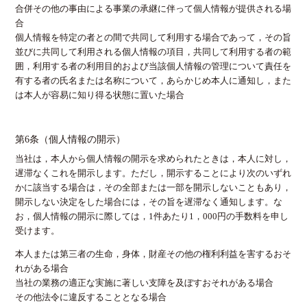
合併その他の事由による事業の承継に伴って個人情報が提供される場
合
個人情報を特定の者との間で共同して利用する場合であって，その旨
並びに共同して利用される個人情報の項目，共同して利用する者の範
囲，利用する者の利用目的および当該個人情報の管理について責任を
有する者の氏名または名称について，あらかじめ本人に通知し，また
は本人が容易に知り得る状態に置いた場合
第6条（個人情報の開示）
当社は，本人から個人情報の開示を求められたときは，本人に対し，
遅滞なくこれを開示します。ただし，開示することにより次のいずれ
かに該当する場合は，その全部または一部を開示しないこともあり，
開示しない決定をした場合には，その旨を遅滞なく通知します。な
お，個人情報の開示に際しては，1件あたり1，000円の手数料を申し
受けます。
本人または第三者の生命，身体，財産その他の権利利益を害するおそ
れがある場合
当社の業務の適正な実施に著しい支障を及ぼすおそれがある場合
その他法令に違反することとなる場合