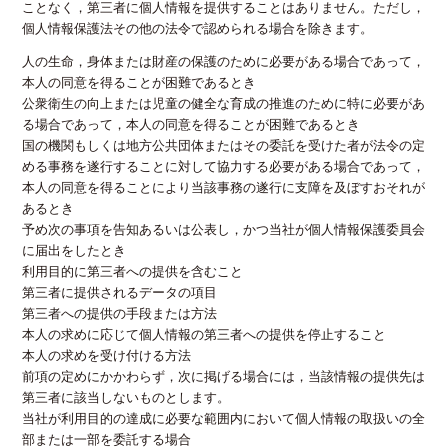
ことなく，第三者に個人情報を提供することはありません。ただし，
個人情報保護法その他の法令で認められる場合を除きます。
人の生命，身体または財産の保護のために必要がある場合であって，
本人の同意を得ることが困難であるとき
公衆衛生の向上または児童の健全な育成の推進のために特に必要があ
る場合であって，本人の同意を得ることが困難であるとき
国の機関もしくは地方公共団体またはその委託を受けた者が法令の定
める事務を遂行することに対して協力する必要がある場合であって，
本人の同意を得ることにより当該事務の遂行に支障を及ぼすおそれが
あるとき
予め次の事項を告知あるいは公表し，かつ当社が個人情報保護委員会
に届出をしたとき
利用目的に第三者への提供を含むこと
第三者に提供されるデータの項目
第三者への提供の手段または方法
本人の求めに応じて個人情報の第三者への提供を停止すること
本人の求めを受け付ける方法
前項の定めにかかわらず，次に掲げる場合には，当該情報の提供先は
第三者に該当しないものとします。
当社が利用目的の達成に必要な範囲内において個人情報の取扱いの全
部または一部を委託する場合